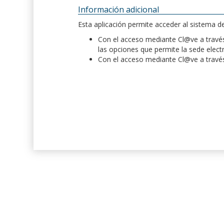
Información adicional
Esta aplicación permite acceder al sistema 
Con el acceso mediante Cl@ve a través 
las opciones que permite la sede elect
Con el acceso mediante Cl@ve a través