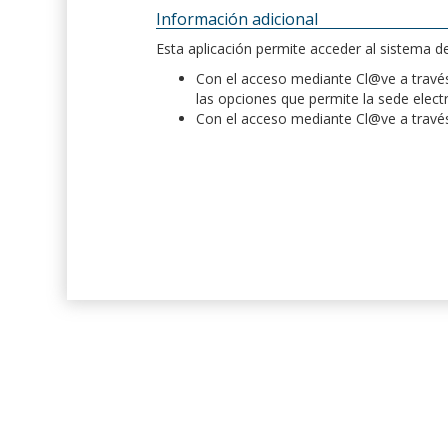
Información adicional
Esta aplicación permite acceder al sistema 
Con el acceso mediante Cl@ve a través 
las opciones que permite la sede elect
Con el acceso mediante Cl@ve a través