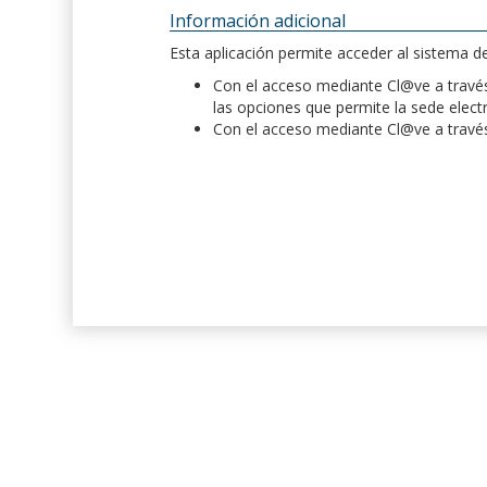
Información adicional
Esta aplicación permite acceder al sistema 
Con el acceso mediante Cl@ve a través 
las opciones que permite la sede elect
Con el acceso mediante Cl@ve a través