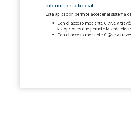
Información adicional
Esta aplicación permite acceder al sistema 
Con el acceso mediante Cl@ve a través 
las opciones que permite la sede elect
Con el acceso mediante Cl@ve a través