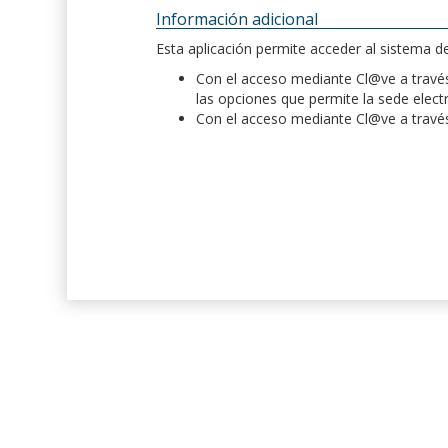
Información adicional
Esta aplicación permite acceder al sistema 
Con el acceso mediante Cl@ve a través 
las opciones que permite la sede elect
Con el acceso mediante Cl@ve a través