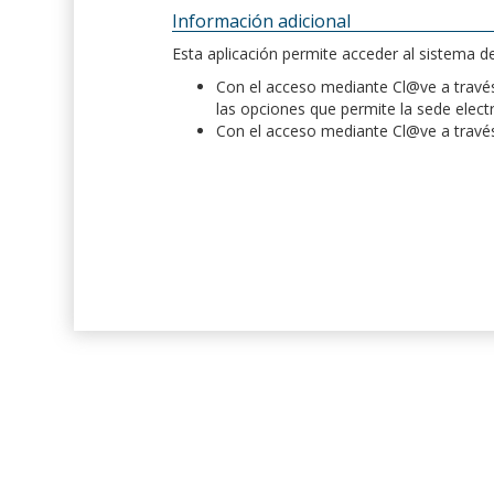
Información adicional
Esta aplicación permite acceder al sistema 
Con el acceso mediante Cl@ve a través 
las opciones que permite la sede elect
Con el acceso mediante Cl@ve a través