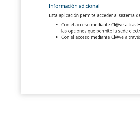
Información adicional
Esta aplicación permite acceder al sistema 
Con el acceso mediante Cl@ve a través 
las opciones que permite la sede elect
Con el acceso mediante Cl@ve a través