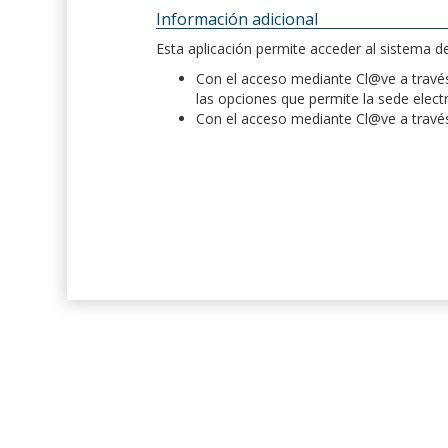
Información adicional
Esta aplicación permite acceder al sistema 
Con el acceso mediante Cl@ve a través 
las opciones que permite la sede elect
Con el acceso mediante Cl@ve a través