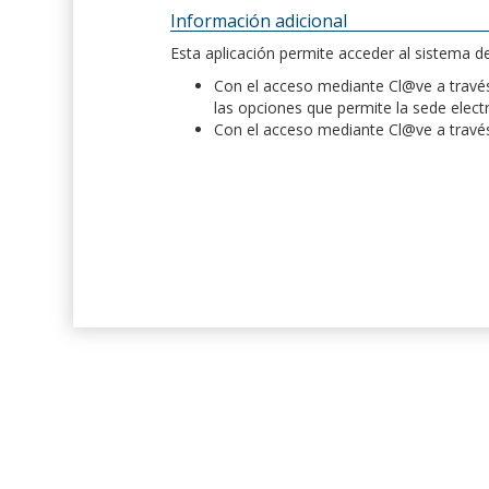
Información adicional
Esta aplicación permite acceder al sistema 
Con el acceso mediante Cl@ve a través 
las opciones que permite la sede elect
Con el acceso mediante Cl@ve a través