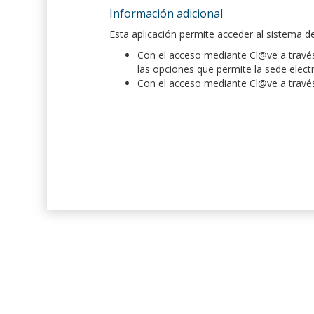
Información adicional
Esta aplicación permite acceder al sistema 
Con el acceso mediante Cl@ve a través 
las opciones que permite la sede elect
Con el acceso mediante Cl@ve a través