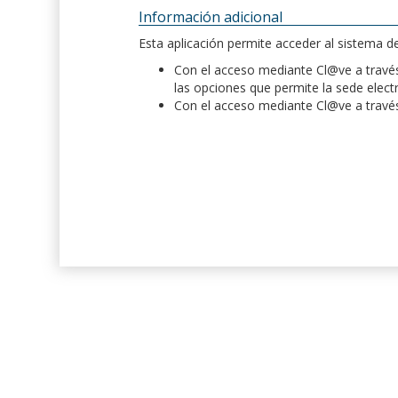
Información adicional
Esta aplicación permite acceder al sistema 
Con el acceso mediante Cl@ve a través 
las opciones que permite la sede elect
Con el acceso mediante Cl@ve a través