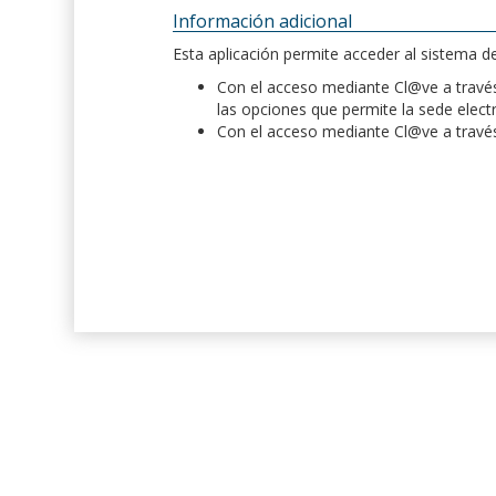
Información adicional
Esta aplicación permite acceder al sistema 
Con el acceso mediante Cl@ve a través 
las opciones que permite la sede elect
Con el acceso mediante Cl@ve a través