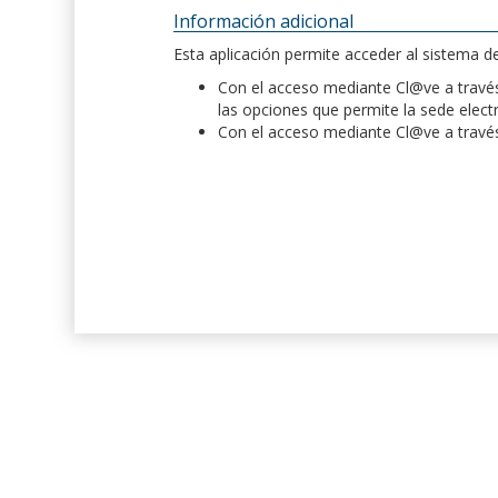
Información adicional
Esta aplicación permite acceder al sistema 
Con el acceso mediante Cl@ve a través 
las opciones que permite la sede elect
Con el acceso mediante Cl@ve a través