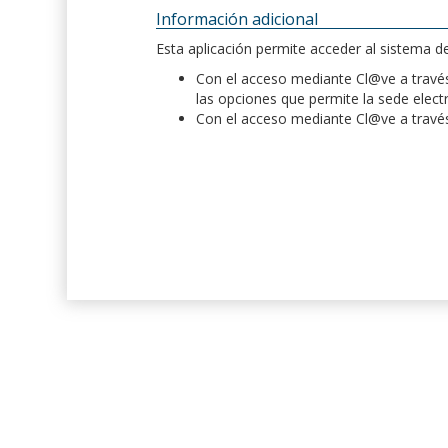
Información adicional
Esta aplicación permite acceder al sistema 
Con el acceso mediante Cl@ve a través 
las opciones que permite la sede elect
Con el acceso mediante Cl@ve a través