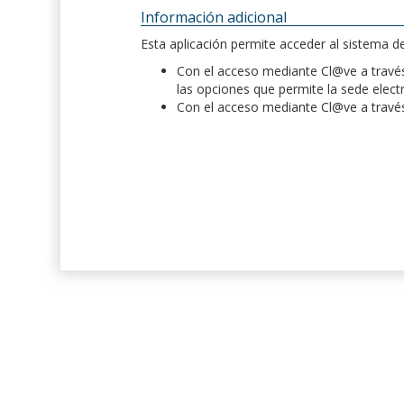
Información adicional
Esta aplicación permite acceder al sistema 
Con el acceso mediante Cl@ve a través 
las opciones que permite la sede elect
Con el acceso mediante Cl@ve a través