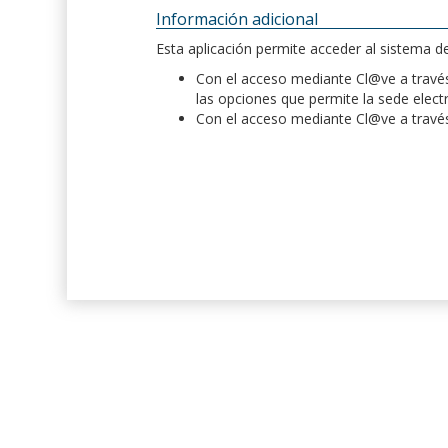
Información adicional
Esta aplicación permite acceder al sistema 
Con el acceso mediante Cl@ve a través 
las opciones que permite la sede elect
Con el acceso mediante Cl@ve a través