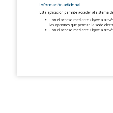
Información adicional
Esta aplicación permite acceder al sistema 
Con el acceso mediante Cl@ve a través 
las opciones que permite la sede elect
Con el acceso mediante Cl@ve a través