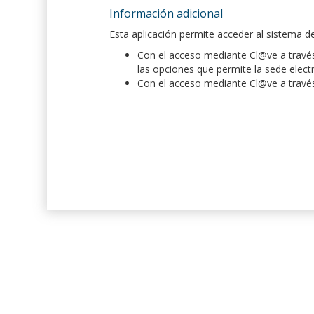
Información adicional
Esta aplicación permite acceder al sistema 
Con el acceso mediante Cl@ve a través 
las opciones que permite la sede elect
Con el acceso mediante Cl@ve a través