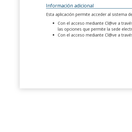
Información adicional
Esta aplicación permite acceder al sistema 
Con el acceso mediante Cl@ve a través 
las opciones que permite la sede elect
Con el acceso mediante Cl@ve a través