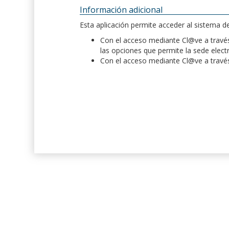
Información adicional
Esta aplicación permite acceder al sistema 
Con el acceso mediante Cl@ve a través 
las opciones que permite la sede elect
Con el acceso mediante Cl@ve a través