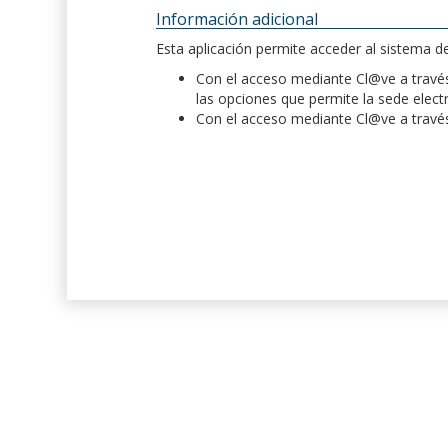
Información adicional
Esta aplicación permite acceder al sistema 
Con el acceso mediante Cl@ve a través 
las opciones que permite la sede elect
Con el acceso mediante Cl@ve a través