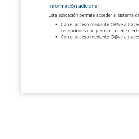
Información adicional
Esta aplicación permite acceder al sistema 
Con el acceso mediante Cl@ve a través 
las opciones que permite la sede elect
Con el acceso mediante Cl@ve a través