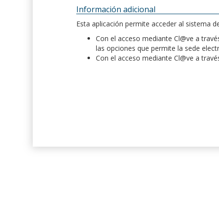
Información adicional
Esta aplicación permite acceder al sistema 
Con el acceso mediante Cl@ve a través 
las opciones que permite la sede elect
Con el acceso mediante Cl@ve a través