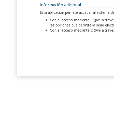
Información adicional
Esta aplicación permite acceder al sistema 
Con el acceso mediante Cl@ve a través 
las opciones que permite la sede elect
Con el acceso mediante Cl@ve a través