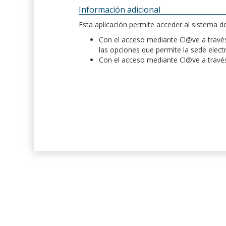
Información adicional
Esta aplicación permite acceder al sistema 
Con el acceso mediante Cl@ve a través 
las opciones que permite la sede elect
Con el acceso mediante Cl@ve a través