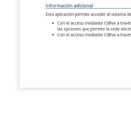
Información adicional
Esta aplicación permite acceder al sistema 
Con el acceso mediante Cl@ve a través 
las opciones que permite la sede elect
Con el acceso mediante Cl@ve a través