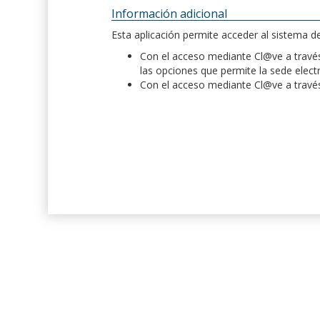
Información adicional
Esta aplicación permite acceder al sistema 
Con el acceso mediante Cl@ve a través 
las opciones que permite la sede elect
Con el acceso mediante Cl@ve a través