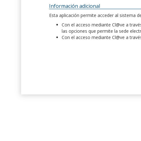
Información adicional
Esta aplicación permite acceder al sistema 
Con el acceso mediante Cl@ve a través 
las opciones que permite la sede elect
Con el acceso mediante Cl@ve a través