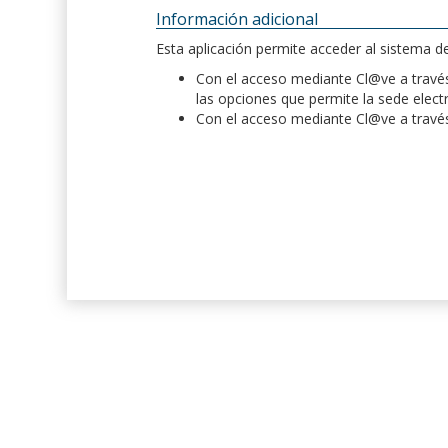
Información adicional
Esta aplicación permite acceder al sistema 
Con el acceso mediante Cl@ve a través 
las opciones que permite la sede elect
Con el acceso mediante Cl@ve a través