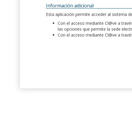
Información adicional
Esta aplicación permite acceder al sistema 
Con el acceso mediante Cl@ve a través 
las opciones que permite la sede elect
Con el acceso mediante Cl@ve a través