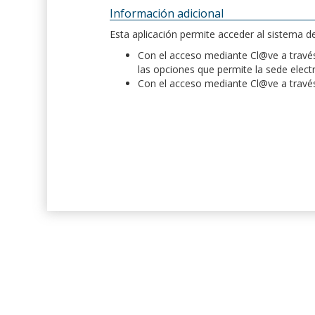
Información adicional
Esta aplicación permite acceder al sistema 
Con el acceso mediante Cl@ve a través 
las opciones que permite la sede elect
Con el acceso mediante Cl@ve a través