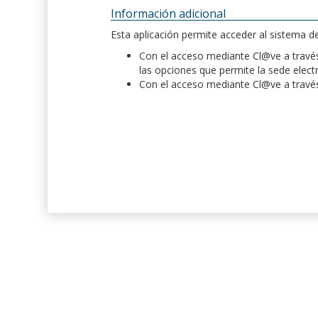
Información adicional
Esta aplicación permite acceder al sistema 
Con el acceso mediante Cl@ve a través 
las opciones que permite la sede elect
Con el acceso mediante Cl@ve a través