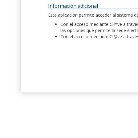
Información adicional
Esta aplicación permite acceder al sistema 
Con el acceso mediante Cl@ve a través 
las opciones que permite la sede elect
Con el acceso mediante Cl@ve a través