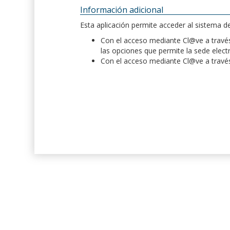
Información adicional
Esta aplicación permite acceder al sistema 
Con el acceso mediante Cl@ve a través 
las opciones que permite la sede elect
Con el acceso mediante Cl@ve a través