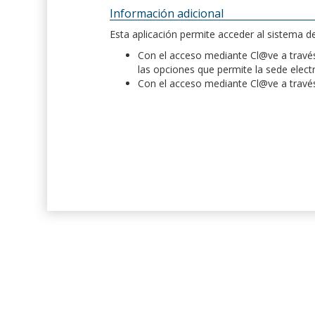
Información adicional
Esta aplicación permite acceder al sistema 
Con el acceso mediante Cl@ve a través 
las opciones que permite la sede elect
Con el acceso mediante Cl@ve a través