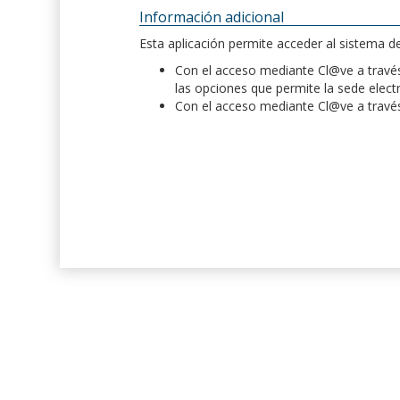
Información adicional
Esta aplicación permite acceder al sistema 
Con el acceso mediante Cl@ve a través 
las opciones que permite la sede elect
Con el acceso mediante Cl@ve a través