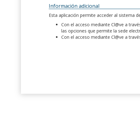
Información adicional
Esta aplicación permite acceder al sistema 
Con el acceso mediante Cl@ve a través 
las opciones que permite la sede elect
Con el acceso mediante Cl@ve a través