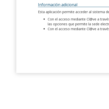
Información adicional
Esta aplicación permite acceder al sistema 
Con el acceso mediante Cl@ve a través 
las opciones que permite la sede elect
Con el acceso mediante Cl@ve a través