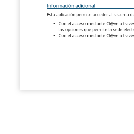
Información adicional
Esta aplicación permite acceder al sistema 
Con el acceso mediante Cl@ve a través 
las opciones que permite la sede elect
Con el acceso mediante Cl@ve a través