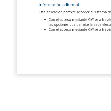
Información adicional
Esta aplicación permite acceder al sistema 
Con el acceso mediante Cl@ve a través 
las opciones que permite la sede elect
Con el acceso mediante Cl@ve a través