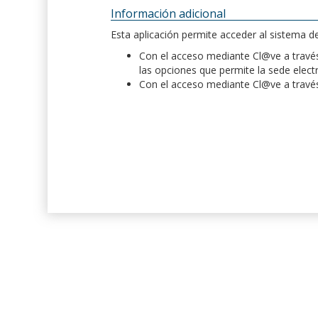
Información adicional
Esta aplicación permite acceder al sistema 
Con el acceso mediante Cl@ve a través 
las opciones que permite la sede elect
Con el acceso mediante Cl@ve a través