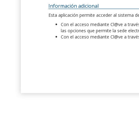
Información adicional
Esta aplicación permite acceder al sistema 
Con el acceso mediante Cl@ve a través 
las opciones que permite la sede elect
Con el acceso mediante Cl@ve a través