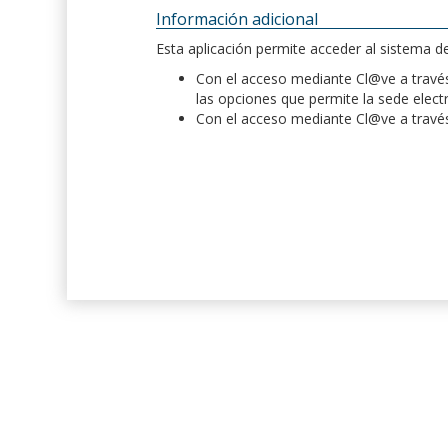
Información adicional
Esta aplicación permite acceder al sistema 
Con el acceso mediante Cl@ve a través 
las opciones que permite la sede elect
Con el acceso mediante Cl@ve a través