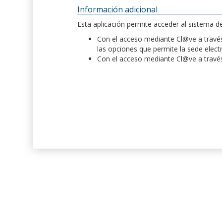
Información adicional
Esta aplicación permite acceder al sistema 
Con el acceso mediante Cl@ve a través 
las opciones que permite la sede elect
Con el acceso mediante Cl@ve a través