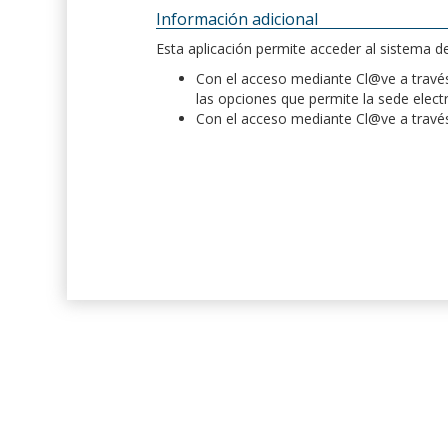
Información adicional
Esta aplicación permite acceder al sistema 
Con el acceso mediante Cl@ve a través 
las opciones que permite la sede elect
Con el acceso mediante Cl@ve a través