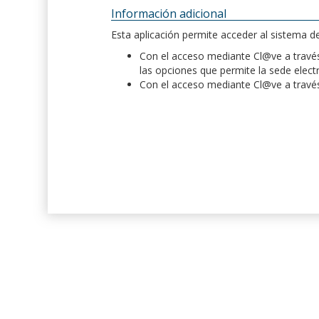
Información adicional
Esta aplicación permite acceder al sistema 
Con el acceso mediante Cl@ve a través 
las opciones que permite la sede elect
Con el acceso mediante Cl@ve a través