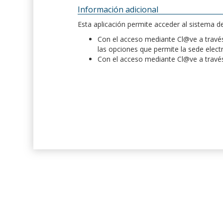
Información adicional
Esta aplicación permite acceder al sistema 
Con el acceso mediante Cl@ve a través 
las opciones que permite la sede elect
Con el acceso mediante Cl@ve a través