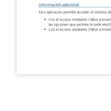
Información adicional
Esta aplicación permite acceder al sistema 
Con el acceso mediante Cl@ve a través 
las opciones que permite la sede elect
Con el acceso mediante Cl@ve a través