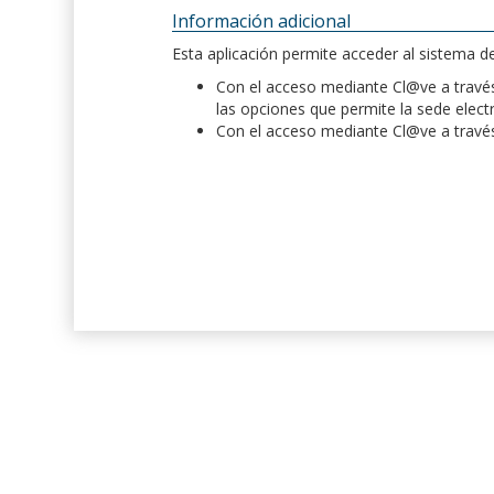
Información adicional
Esta aplicación permite acceder al sistema 
Con el acceso mediante Cl@ve a través 
las opciones que permite la sede elect
Con el acceso mediante Cl@ve a través