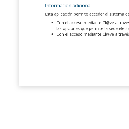
Información adicional
Esta aplicación permite acceder al sistema 
Con el acceso mediante Cl@ve a través 
las opciones que permite la sede elect
Con el acceso mediante Cl@ve a través